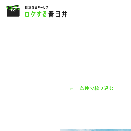
条件で絞り込む